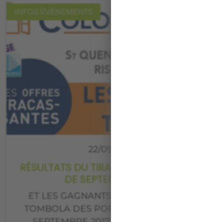
INFOS ÉVÉNEMENTS
22/09/2017
RÉSULTATS DU TIRAGE DE LA TOMBOLA
DE SEPTEMBRE 2017
ET LES GAGNANTS DU TIRAGE DE LA
TOMBOLA DES PORTES OUVERTES DE
SEPTEMBRE 2017 SONT: N’GUYEN –