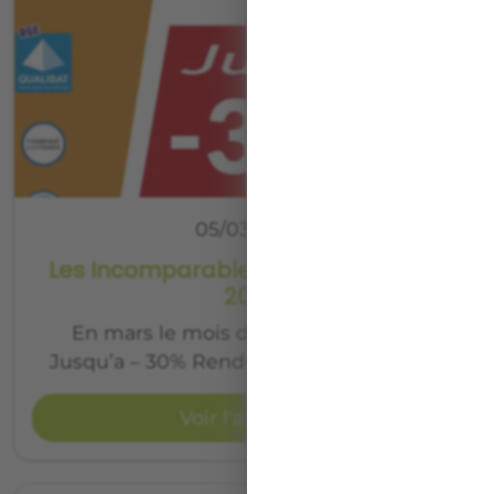
05/03/2018
Les Incomparables du 10 au 31 Mars
2018
En mars le mois des incomparables
Jusqu’a – 30% Rendez vous en magasin.
Voir l'article