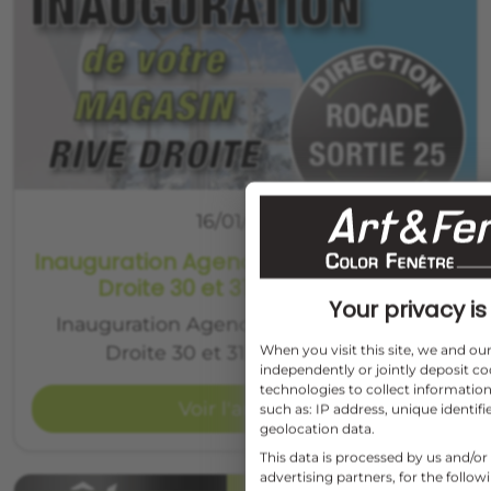
16/01/2020
Inauguration Agence Art&Fenêtre Rive
Droite 30 et 31 Janvier 2020
Your privacy is 
Inauguration Agence Art&Fenêtre Rive
When you visit this site, we and o
Droite 30 et 31 Janvier 2020…
independently or jointly deposit co
technologies to collect information
Voir l'article
such as: IP address, unique identifi
geolocation data.
This data is processed by us and/or
advertising partners, for the follo