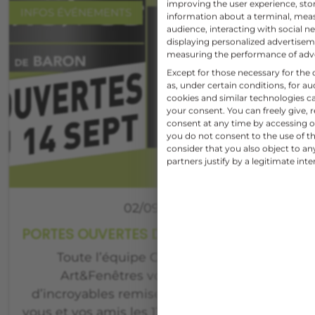
improving the user experience, sto
INFOS ÉVÉNEMENTS
information about a terminal, mea
audience, interacting with social ne
displaying personalized advertise
measuring the performance of adv
Except for those necessary for the o
as, under certain conditions, for 
cookies and similar technologies c
your consent. You can freely give, 
consent at any time by accessing ou
you do not consent to the use of th
consider that you also object to a
partners justify by a legitimate inte
02/09/2019
PORTES OUVERTES DU 11 AU 14 SEPT 2019
Toute l’équipe COLOR FENÊTRE
Art&Fenêtres vous attend pour
d’incroyables remises jusqu’à -20% pour
vous et vos amis les 11,12,13 et 14 septembre