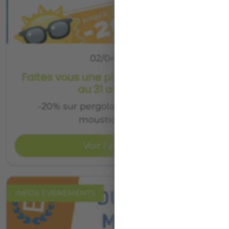
02/04/2018
Faites vous une place au soleil du 07
au 31 avril 2018
-20% sur pergolas, stores, bannes,
moustiquaires…
Voir l'article
INFOS ÉVÉNEMENTS