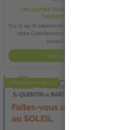
Les portes ouvertes du 12 au 15
Septembre 2018
Du 12 au 15 septembre 2018 portes ouvertes
chez Colorfenetre, venez nombreux…
jusqu’a -30%…
Voir l'article
INFOS ÉVÉNEMENTS