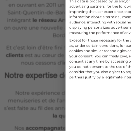
This data is processed by us and/or
en ouvrant en 2011 un nouveau showroom à
advertising partners, for the follo
improving the user experience, sto
Saint-Quentin-de-Baron. Ensuite en 2019, en
information about a terminal, mea
intégrant
le réseau Art et Fenêtres
. En 2020,
audience, interacting with social ne
on ouvre une nouvelle agence à Artigues-près-
displaying personalized advertise
measuring the performance of adv
Bordeaux.
Except for those necessary for the o
as, under certain conditions, for 
Et c’est loin d’être fini ! La
satisfaction de nos
cookies and similar technologies c
clients
est au cœur de nos préoccupations, et
your consent. You can freely give, 
consent at any time by accessing ou
nous cessons d’
innover
pour cela.
you do not consent to the use of th
consider that you also object to a
Notre expertise dans la menuiserie
partners justify by a legitimate inte
Notre expérience dans le domaine des
menuiseries et de l’aménagement extérieur
s’est faite au fil des années. Notre mot d’or est :
la qualité
.
Nos
accompagnateurs de projets
vous