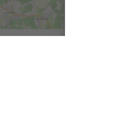
Leaflet
|
©
OpenStreetMap
contributors
Nos autres agences
SAINT-ANDRÉ DE CUBZAC