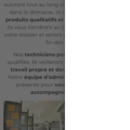
suivront tout au long de vos ambitions. Experts
dans le domaine, ils vous conseilleront des
produits qualitatifs et adaptés à vos besoins
.
Ils vous tiendront au courant de l’avancée de
votre dossier et seront également présents à la
fin des travaux.
Nos
techniciens poseurs
sont formés et
qualifiés. Ils veilleront à garder un espace de
travail propre et dans le respect d’autrui
.
Notre
équipe d’administrative
sera toujours
présente pour
vous accueillir et vous
accompagner
tout le long.