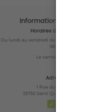
Informations pratiques
Horaires d’ouverture
Du lundi au vendredi de 8h00 à 12h00 et de 14h à
18h00
Le samedi sur rdv
Adresse
1 Rue du Génébra
33750
Saint Quentin de Baron
Call
Location