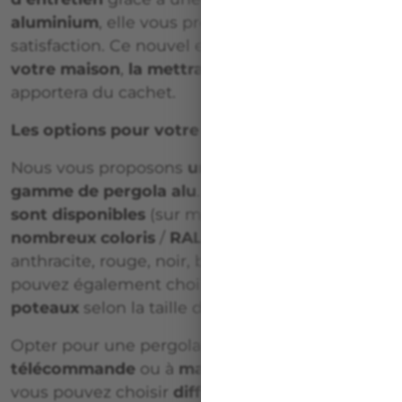
aluminium
, elle vous procurera entièrement
satisfaction. Ce nouvel espace s’adaptera à
votre maison
,
la mettra en valeur
et surtout
apportera du cachet.
Les options pour votre pergola
Nous vous proposons
un large choix de
gamme de pergola alu
. Toutes les
dimensions
sont disponibles
(sur mesure). Ainsi que de
nombreux coloris
/
RAL de laquage
(Gris
anthracite, rouge, noir, blanc…) et finitions. Vous
pouvez également choisir
le nombre de
poteaux
selon la taille de votre pergola.
Opter pour une pergola motorisée avec
une
télécommande
ou à
manivelle
. De même,
vous pouvez choisir
différents modules
pour