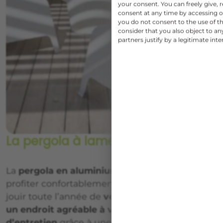
your consent. You can freely give, 
consent at any time by accessing ou
you do not consent to the use of th
consider that you also object to a
partners justify by a legitimate inte
La pergola à lames orientables
La
pergola en aluminium
vous permet de
profiter confortablement
vos extérieurs
afin de
jouir toute l’année de
votre terrasse
en créant
un endroit agréable à vivre
et
convivial
.
Facile
d’entretien
grâce à une structure
en