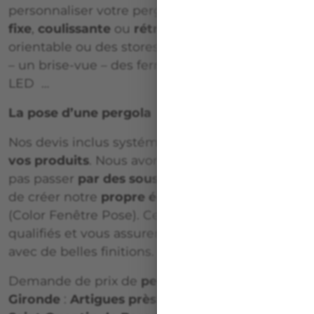
personnaliser votre pergola :
une paroi vitrée
fixe
,
coulissante
ou
rétractable
– un brise soleil
orientable ou des stores intérieurs / extérieurs
– un brise-vue – des fermetures– éclairage
LED …
La pose d’une pergola
Nos devis inclus systématiquement
la pose de
vos produits
. Nous avons fait le choix de ne
pas passer
par des sous-traitants
, mais plutôt
de créer notre
propre équipe d’installateurs
(Color Fenêtre Pose). Ces professionnels sont
qualifiés et vous assurent une
pose de qualité
,
avec de belles finitions.
Demande de prix de
pergola bioclimatique en
Gironde
:
Artigues près bordeaux
,
Créon
, et