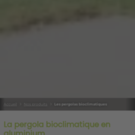
Accueil
Nos produits
Les pergolas bioclimatiques
La pergola bioclimatique en
aluminium