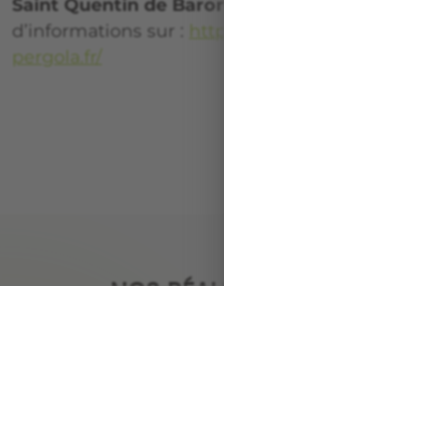
Saint Quentin de Baron
.
Devis gratuits
. Plus
d’informations sur :
https://www.univers-
pergola.fr/
NOS RÉALISATIONS :