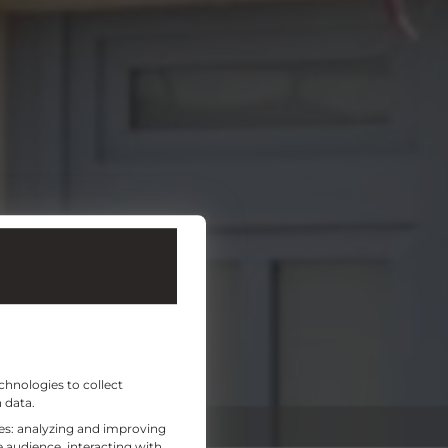
chnologies to collect
 data.
ses: analyzing and improving
 audience, interacting with