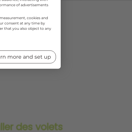
rformance of advertisements
e fenêtre
et
nce measurement, cookies and
t aussi un plus
our consent at any time by
er that you also object to any
isés ou à
lles finitions, et
nti-effraction
, nos
rn more and set up
e de la pose de vos
ller des volets