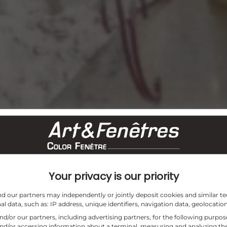
Your privacy is our priority
and our partners may independently or jointly deposit cookies and similar te
l data, such as: IP address, unique identifiers, navigation data, geolocation
and/or our partners, including advertising partners, for the following purpo
and/or accessing information about a terminal, measuring and analyzing the