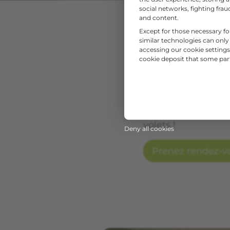
social networks, fighting fr
and content.
Élément fonctionne
Except for those necessary fo
améliore votre co
similar technologies can only
architectural et d
accessing our cookie settings 
cookie deposit that some partn
Nous vous proposo
manivelle
, avec
pl
fonctionnel
avec 
volets sont idéals
volets !
Deny all cookies
Prenez rendez-v