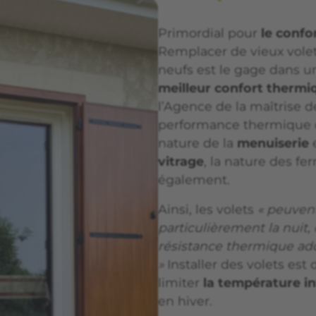
Primordial pour
le confo
Remplacer de vieux volets
neufs est le gage dans 
meilleur confort thermi
l’Agence de la maîtrise de
performance thermique d
nature de la
menuiserie
vitrage
, la nature des fe
également.
Ainsi, les volets
« peuvent
particulièrement la nuit,
résistance thermique addi
»
Installer des volets est
limiter
la température in
en hiver.