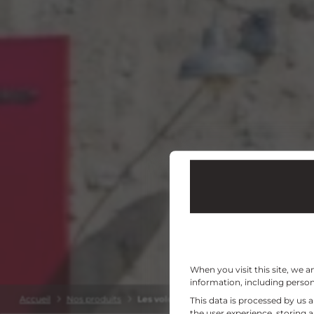
When you visit this site, we 
information, including persona
Accueil
Nos produits
Les volets
This data is processed by us 
the user experience, storing 