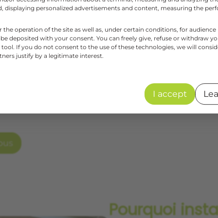
aud, displaying personalized advertisements and content, measuring the pe
l essentiel de votre maison,
le volet
protège votr
r the operation of the site as well as, under certain conditions, for audie
nfort
et
votre sécurité
. Avec
Art et Fenêtres
, c’es
 be deposited with your consent. You can freely give, refuse or withdraw y
écoratif grâce au vaste choix de modèles proposés.
tool. If you do not consent to the use of these technologies, we will consid
ers justify by a legitimate interest.
ns une large
gamme de volets sur mesure
,
motor
usieurs Ral au choix
. À la fois
esthétique
avec de be
une
isolation thermique
et
phonique
et en étant
a
I accept
Lea
 pour
votre maison
. De plus, notre société s’occup
ous
Pourquoi insta