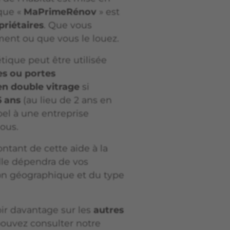
que «
MaPrimeRénov
» est
priétaires
. Que vous
ment ou que vous le louez.
tique peut être utilisée
es ou portes
en double vitrage
si
5 ans
(au lieu de 2 ans en
ppel à une entreprise
ous.
ntant de cette aide à la
elle dépendra de vos
ion géographique et du type
oir davantage sur les
autres
pouvez consulter notre