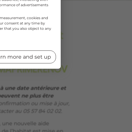
rformance of advertisements
nce measurement, cookies and
res et prime
our consent at any time by
er that you also object to any
Explications et
fectuer pour
 transition
rn more and set up
: MAPRIMERÉNOV
à une date antérieure et
peuvent ne plus être
nfirmation ou mise à jour,
acter au 05 57 84 02 02.
1, une nouvelle aide
 de l’habitat est mise en