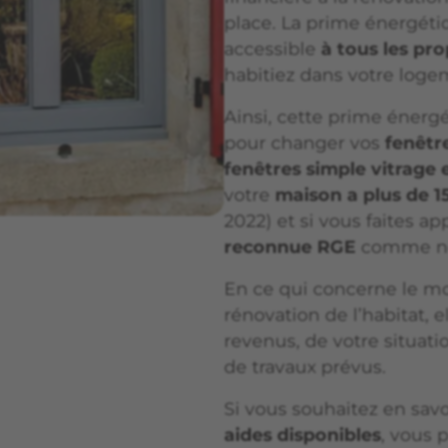
place. La prime énergéti
accessible
à tous les pro
habitiez dans votre loge
Ainsi, cette prime énergé
pour changer vos
fenêtr
fenêtres simple vitrage 
votre
maison a plus de 1
2022) et si vous faites a
reconnue RGE
comme n
En ce qui concerne le mo
rénovation de l’habitat, 
revenus, de votre situat
de travaux prévus.
Si vous souhaitez en sav
aides disponibles
, vous 