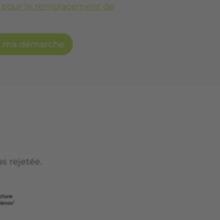
s pour le remplacement de
s ma démarche
s rejetée.