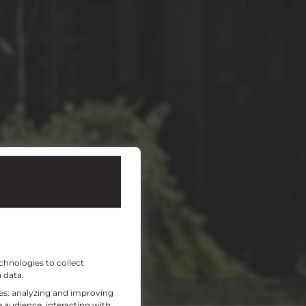
chnologies to collect
 data.
ses: analyzing and improving
 audience, interacting with