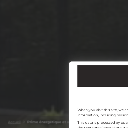
When you visit this site, we 
information, including persona
Accueil
Prime énergétique et aides financières à la rénovation de
This data is processed by us 
the user experience, storing 