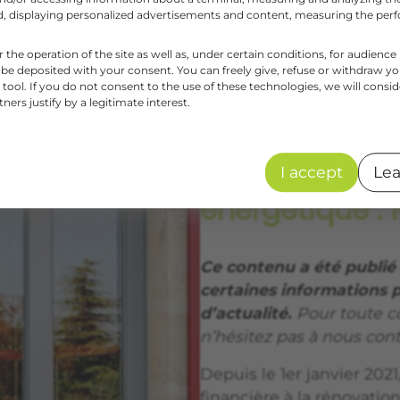
aud, displaying personalized advertisements and content, measuring the pe
r the operation of the site as well as, under certain conditions, for audie
Aides financiè
 be deposited with your consent. You can freely give, refuse or withdraw y
tool. If you do not consent to the use of these technologies, we will consid
énergétique : 
ers justify by a legitimate interest.
démarche à ef
votre aide à la
I accept
Lea
énergétique 
Ce contenu a été publié 
certaines informations 
d’actualité.
Pour toute co
n’hésitez pas à nous cont
Depuis le 1er janvier 202
financière à la rénovation