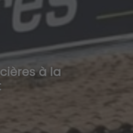
cières à la
t