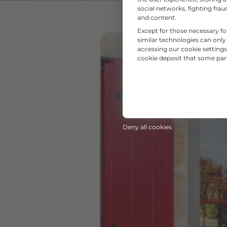
social networks, fighting fr
and content.
Except for those necessary fo
similar technologies can only
accessing our cookie settings 
cookie deposit that some partn
Deny all cookies