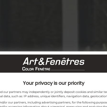
Your privacy is our priority
and our partners may independently or jointly deposit cookies and similar te
l data, such as: IP address, unique identifiers, navigation data, geolocation
 l’habitat
and/or our partners, including advertising partners, for the following purpo
and/or accessing information about a terminal, measuring and analyzing the