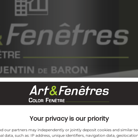
Your privacy is our priority
and our partners may independently or jointly deposit cookies and similar te
l data, such as: IP address, unique identifiers, navigation data, geolocation