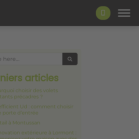
Search
niers articles
rquoi choisir des volets
tants précadres ?
fficient Ud : comment choisir
 porte d’entrée
tail à Montussan
ovation extérieure à Lormont :
monisez votre maison avec des