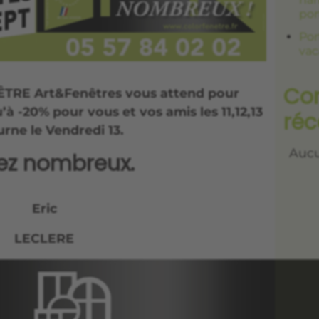
por
Por
vac
Co
ÊTRE Art&Fenêtres vous attend pour
’à -20% pour vous et vos amis les 11,12,13
réc
rne le Vendredi 13.
Aucu
ez nombreux.
Eric
LECLERE