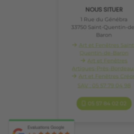
NOUS SITUER
1 Rue du Génébra
33750
Saint-Quentin-de
Baron
Art et Fenêtres Saint
Quentin-de-Baron
Art et Fenêtres
Artigues-Près-Bordeau
Art et Fenêtres Créo
SAV : 05 57 79 04 98
05 57 84 02 02
Evaluations Google