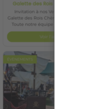
Galette des Rois et Ventes Privées
Invitation à nos Ventes Privées et à la
Galette des Rois Chère Cliente, Cher Client,
Toute notre équipe vous adresse ses …
Voir l'article
ÉVÈNEMENTS