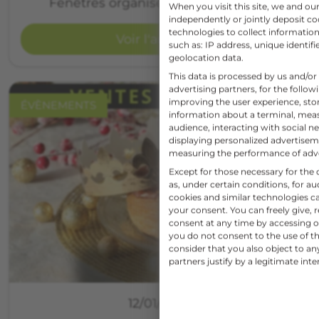
Fenêtres organise un déstockage…
When you visit this site, we and o
independently or jointly deposit co
technologies to collect information
Voir l'article
such as: IP address, unique identifi
geolocation data.
This data is processed by us and/or
advertising partners, for the follo
improving the user experience, sto
ÉVÈNEMENTS
information about a terminal, mea
audience, interacting with social ne
displaying personalized advertise
measuring the performance of adv
Except for those necessary for the o
as, under certain conditions, for 
cookies and similar technologies c
your consent. You can freely give, 
consent at any time by accessing ou
you do not consent to the use of th
consider that you also object to a
partners justify by a legitimate inte
12/01/2026