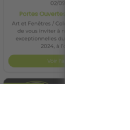
02/09/2024
Portes Ouvertes Art et Fenêtres
Art et Fenêtres / Color Fenêtre a le plaisir
de vous inviter à nos portes ouvertes
exceptionnelles du 11 au 14 septembre
2024, à l’occasion…
Voir l'article
ÉVÈNEMENTS