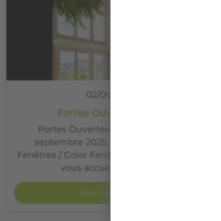
02/09/2025
Portes Ouvertes 2025
Portes Ouvertes 2025 Du 10 au 13
septembre 2025, les agences Art &
Fenêtres / Color Fenêtre – Univers Pergola
vous accueillent pour…
Voir l'article