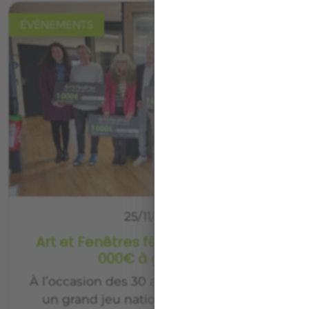
ÉVÈNEMENTS
25/11/2024
Art et Fenêtres fête ses 30 ans : 30
000€ à gagner !
À l’occasion des 30 ans d’Art et Fenêtres,
un grand jeu national a été organisé,