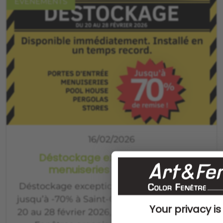
ÉVÈNEMENTS
16/02/2026
Déstockage exceptionnel de
menuiseries jusqu’à -70%
Déstockage exceptionnel de menuiseries
jusqu’à -70% à Saint-Quentin-de-Baron Du
Your privacy is 
20 au 28 février 2026, Color Fenêtre – Art &