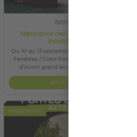
15/09/2025
Merci pour ces Portes Ouvertes
inoubliables !
Du 10 au 13 septembre, nos agences Art &
Fenêtres / Color Fenêtre ont eu le plaisir
d’ouvrir grand leurs portes pour un…
Voir l'article
ÉVÈNEMENTS