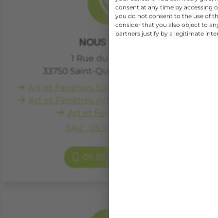
consent at any time by accessing ou
you do not consent to the use of th
consider that you also object to a
partners justify by a legitimate inte
NOUS SITUER
1 Rue du Génébra
33750
Saint-Quentin-de-Baron
Art et Fenêtres Saint-Quentin-de-Baron
Art et Fenêtres Artigues-Près-Bordeaux
Art et Fenêtres Créon
SAV : 05 57 79 04 98
05 57 84 02 02