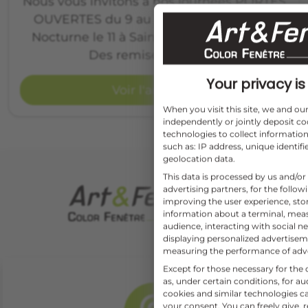
Nous vous invitons à nos journées PORTES
OUVERTES du 9 au 12 Septembre 2020.
Nocturne le 11 à Saint Quentin de Baron.
Des remises jusqu’à…
Your privacy is 
Voir l'article
When you visit this site, we and o
independently or jointly deposit co
technologies to collect information
such as: IP address, unique identifi
geolocation data.
This data is processed by us and/or
advertising partners, for the follo
improving the user experience, sto
information about a terminal, mea
audience, interacting with social ne
displaying personalized advertise
measuring the performance of adv
Except for those necessary for the o
as, under certain conditions, for 
cookies and similar technologies c
your consent. You can freely give, 