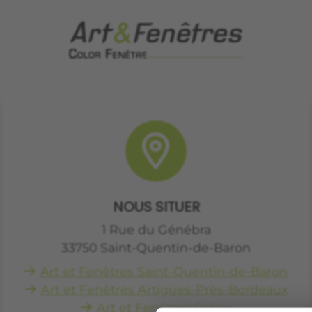
NOUS SITUER
1 Rue du Génébra
33750
Saint-Quentin-de-Baron
Art et Fenêtres Saint-Quentin-de-Baron
Art et Fenêtres Artigues-Près-Bordeaux
Art et Fenêtres Créon