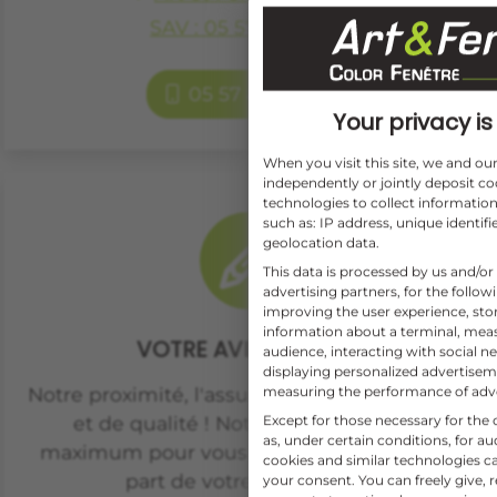
SAV : 05 57 79 04 98
05 57 84 02 02
Your privacy is 
When you visit this site, we and o
independently or jointly deposit co
technologies to collect information
such as: IP address, unique identifi
geolocation data.
This data is processed by us and/or
advertising partners, for the follo
improving the user experience, sto
information about a terminal, mea
VOTRE AVIS COMPTE
audience, interacting with social ne
displaying personalized advertise
Notre proximité, l'assurance de projets suivis
measuring the performance of adv
et de qualité ! Notre équipe fait son
Except for those necessary for the o
as, under certain conditions, for 
maximum pour vous satisfaire, faites nous
cookies and similar technologies c
part de votre expérience.
your consent. You can freely give, 