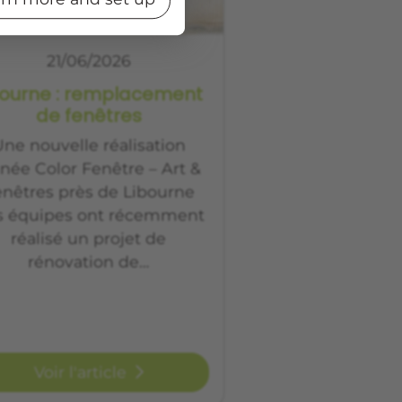
21/06/2026
bourne : remplacement
de fenêtres
ne nouvelle réalisation
gnée Color Fenêtre – Art &
nêtres près de Libourne
s équipes ont récemment
réalisé un projet de
rénovation de…
Voir l'article