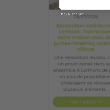
Deny all cookies
06/07/2026
Rénovation extérieur
Lormont : harmonise
votre maison avec d
portes-fenêtres, volet
clôture
Une rénovation réussie, c
un projet pensé dans s
ensemble À Lormont, de 
en plus de propriétaire
choisissent de rénove
plusieurs éléments…
Voir l'article