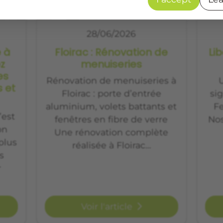
28/06/2026
e à
Floirac : Rénovation de
Li
z
menuiseries
es
Rénovation de menuiseries à
U
s et
Floirac : porte d’entrée
si
aluminium, volets battants et
Fe
’est
fenêtres en fibre de verre
No
on
Une rénovation complète
plus
réalisée à Floirac…
s
r
Voir l'article