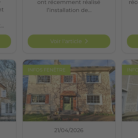
-
ont récemment réalisé
réc
nt
l’installation de…
t…
Voir l'article
INFOS FENÊTRE
INF
21/04/2026