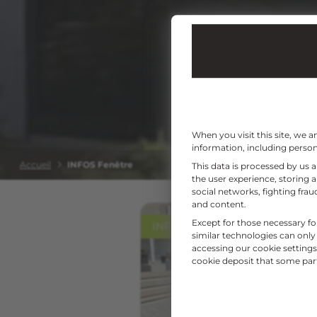
When you visit this site, we 
information, including persona
Accueil
INFOS Fenêtre
This data is processed by us 
the user experience, storing 
social networks, fighting fr
and content.
Except for those necessary fo
INFOS FENÊTRE
similar technologies can only
accessing our cookie settings 
cookie deposit that some partn