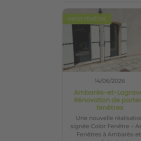
INFOS FENÊTRE
14/06/2026
Ambarès-et-Lagrave
Rénovation de porte
fenêtres
Une nouvelle réalisati
signée Color Fenêtre – Ar
Fenêtres à Ambarès-et