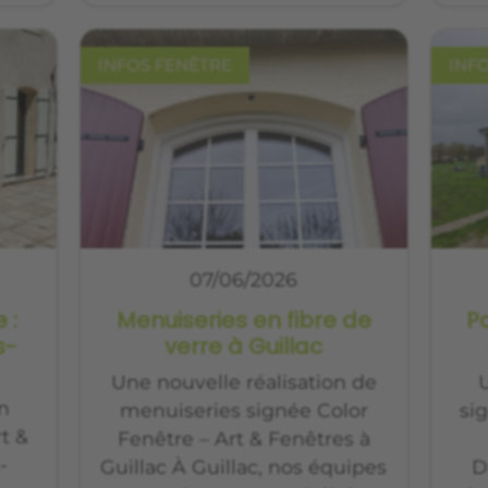
INFOS FENÊTRE
INF
07/06/2026
 :
Menuiseries en fibre de
Po
s-
verre à Guillac
Une nouvelle réalisation de
U
on
menuiseries signée Color
si
t &
Fenêtre – Art & Fenêtres à
-
Guillac À Guillac, nos équipes
D