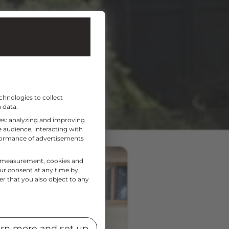
chnologies to collect
 data.
ses: analyzing and improving
 audience, interacting with
rformance of advertisements
nce measurement, cookies and
OS FENÊTRE
our consent at any time by
er that you also object to any
rn more and set up