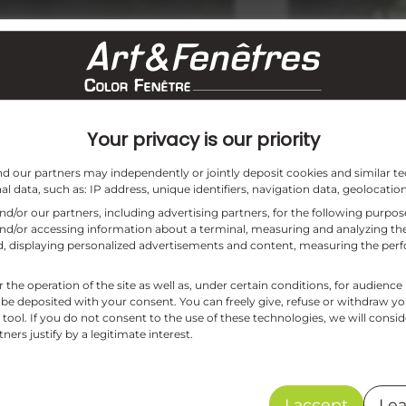
Your privacy is our priority
and our partners may independently or jointly deposit cookies and similar te
l data, such as: IP address, unique identifiers, navigation data, geolocation
and/or our partners, including advertising partners, for the following purpo
and/or accessing information about a terminal, measuring and analyzing the
aud, displaying personalized advertisements and content, measuring the pe
r the operation of the site as well as, under certain conditions, for audie
INFOS FENÊTRE
INF
 be deposited with your consent. You can freely give, refuse or withdraw y
tool. If you do not consent to the use of these technologies, we will consid
ers justify by a legitimate interest.
I accept
Lea