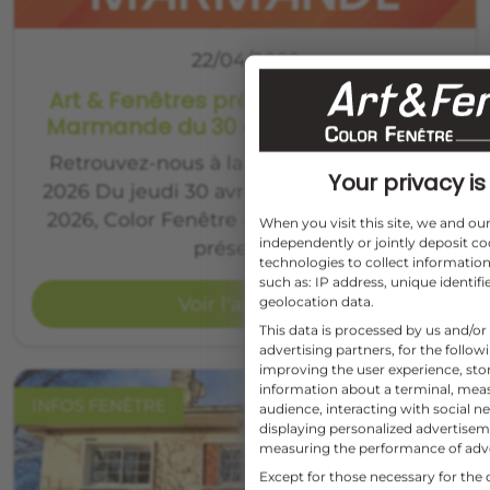
22/04/2026
Art & Fenêtres présent à la Foire de
Marmande du 30 avril au 3 mai 2026
Retrouvez-nous à la Foire de Marmande
Your privacy is 
2026 Du jeudi 30 avril au dimanche 3 mai
2026, Color Fenêtre – Art & Fenêtres sera
When you visit this site, we and o
independently or jointly deposit co
présent à…
technologies to collect information
such as: IP address, unique identifi
Voir l'article
geolocation data.
This data is processed by us and/or
advertising partners, for the follo
improving the user experience, sto
information about a terminal, mea
INFOS FENÊTRE
audience, interacting with social ne
displaying personalized advertise
measuring the performance of adv
Except for those necessary for the o