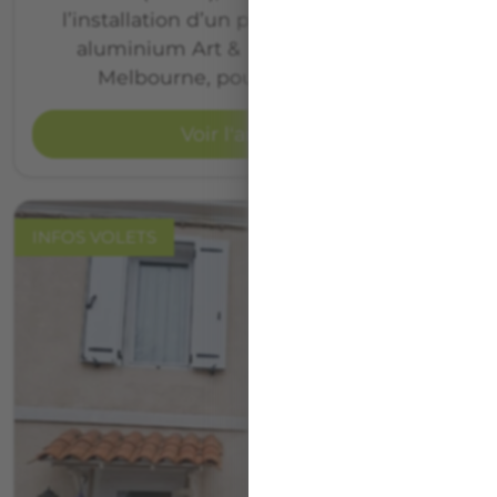
l’installation d’un portail coulissant en
aluminium Art & Fenêtres, modèle
Melbourne, pour M. et Mme A.
Voir l'article
INFOS VOLETS