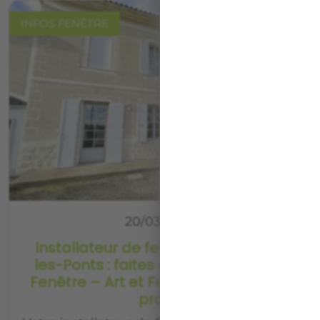
INFOS FENÊTRE
20/03/2026
Installateur de fenêtres à Cubzac-
les-Ponts : faites confiance à Color
Fenêtre – Art et Fenêtres pour votre
projet