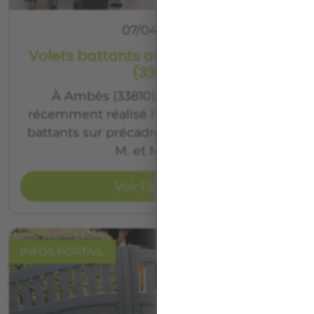
07/04/2026
Volets battants aluminium à Ambès
(33810)
À Ambès (33810), nos équipes ont
récemment réalisé l’installation de volets
battants sur précadre en aluminium pour
M. et Mme D.
Voir l'article
INFOS PORTAIL