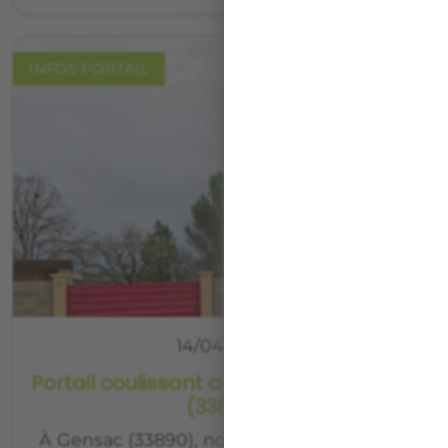
INFOS PORTAIL
14/04/2026
Portail coulissant aluminium à Gensac
(33890)
À Gensac (33890), nos équipes ont réalisé