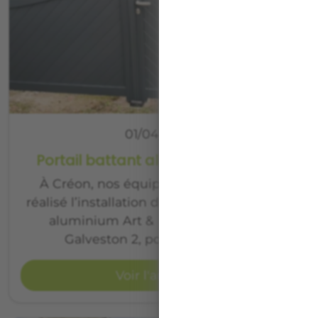
01/04/2026
Portail battant aluminium à Créon
À Créon, nos équipes ont récemment
réalisé l’installation d’un portail battant en
aluminium Art & Fenêtres, modèle
Galveston 2, pour M. et Mme…
Voir l'article