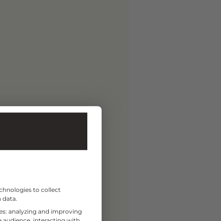
chnologies to collect
 data.
ses: analyzing and improving
 audience, interacting with