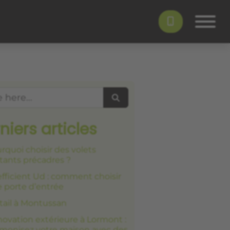
Search
niers articles
rquoi choisir des volets
tants précadres ?
fficient Ud : comment choisir
 porte d’entrée
tail à Montussan
ovation extérieure à Lormont :
monisez votre maison avec des