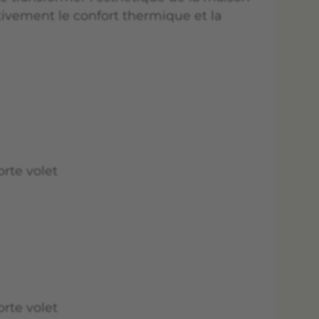
tivement le confort thermique et la
orte volet
orte volet