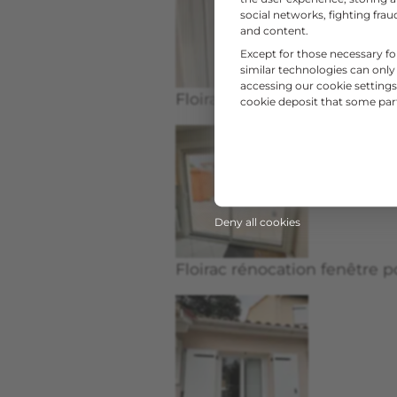
social networks, fighting fr
and content.
Except for those necessary fo
similar technologies can only
accessing our cookie settings 
Floirac rénocation fenêtre p
cookie deposit that some partn
Deny all cookies
Floirac rénocation fenêtre p