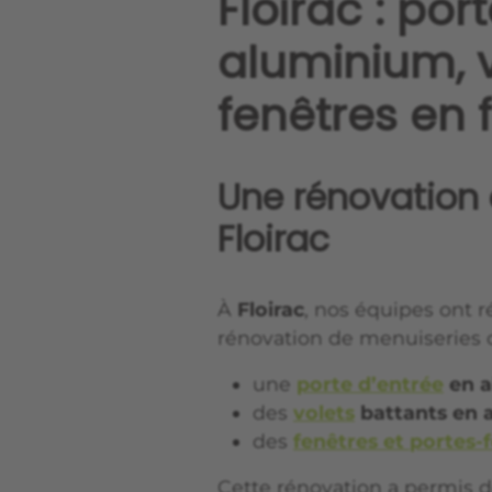
Floirac : por
aluminium, v
fenêtres en 
Une rénovation 
Floirac
À
Floirac
, nos équipes ont 
rénovation de menuiseries 
une
porte d’entrée
en a
des
volets
battants en 
des
fenêtres et portes-
Cette rénovation a permis d