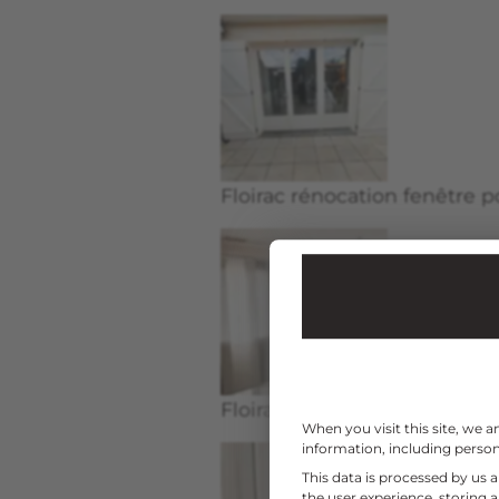
Floirac rénocation fenêtre p
Floirac rénocation fenêtre p
When you visit this site, we 
information, including persona
This data is processed by us 
the user experience, storing 