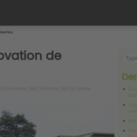
iseries
novation de
Der
OS Fenêtre, INFOS Porte, INFOS Volets
Pou
bat
Coe
une
Por
Rén
har