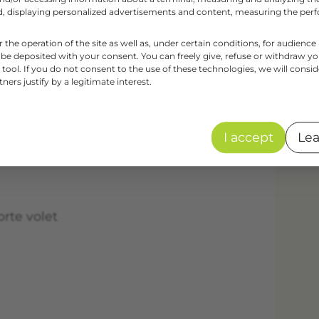
aud, displaying personalized advertisements and content, measuring the pe
r the operation of the site as well as, under certain conditions, for audie
 be deposited with your consent. You can freely give, refuse or withdraw y
tool. If you do not consent to the use of these technologies, we will consid
orte volet
ers justify by a legitimate interest.
I accept
Lea
orte volet