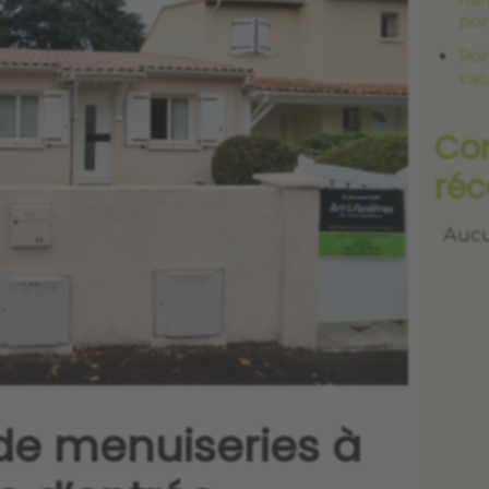
por
Por
vac
Co
réc
Aucu
de menuiseries à