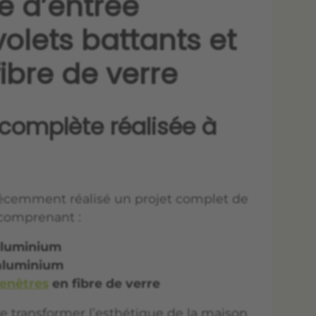
te d’entrée
olets battants et
fibre de verre
complète réalisée à
récemment réalisé un projet complet de
comprenant :
luminium
aluminium
fenêtres
en fibre de verre
e transformer l’esthétique de la maison