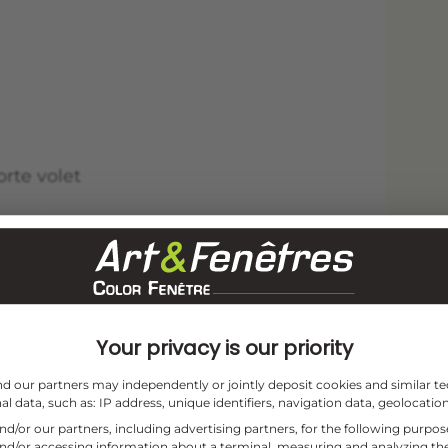
orte volet
Your privacy is our priority
orte volet
and our partners may independently or jointly deposit cookies and similar te
l data, such as: IP address, unique identifiers, navigation data, geolocation
and/or our partners, including advertising partners, for the following purpo
and/or accessing information about a terminal, measuring and analyzing the