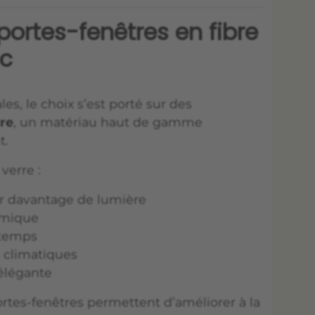
portes-fenêtres en fibre
ac
es, le choix s’est porté sur des
rre
, un matériau haut de gamme
t.
verre :
rer davantage de lumière
ermique
 temps
s climatiques
élégante
ortes-fenêtres permettent d’améliorer à la