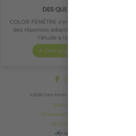
DES QUESTIONS ?
COLOR FENÊTRE s’engage à vous apporter
des réponses adaptées à votre projet, de
l’étude à la réalisation.
Demander un devis
©2026 Color Fenêtre All rights reserved
Nous contacter
Politique de confidentialité
Mentions légales