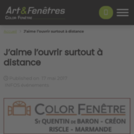
Skip to main content
Color Fenêtre
Accueil
J’aime l’ouvrir surtout à distance
J’aime l’ouvrir surtout à
distance
Published on
17 mai 2017
INFOS événements