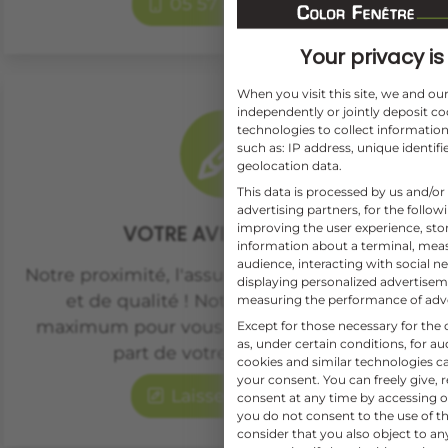
05 57 84 02 02
Your privacy is 
When you visit this site, we and o
independently or jointly deposit co
technologies to collect information
such as: IP address, unique identifi
geolocation data.
This data is processed by us and/or
advertising partners, for the follo
improving the user experience, sto
VOTRE AVIS COMPTE
information about a terminal, mea
audience, interacting with social ne
Notre proximité, l'assurance de projets suivis
displaying personalized advertise
et de qualité ! Notre équipe fait son
measuring the performance of adv
maximum pour vous satisfaire, faites nous
Except for those necessary for the o
as, under certain conditions, for 
part de votre expérience.
cookies and similar technologies c
your consent. You can freely give, 
Laisser un avis
consent at any time by accessing ou
you do not consent to the use of th
consider that you also object to a