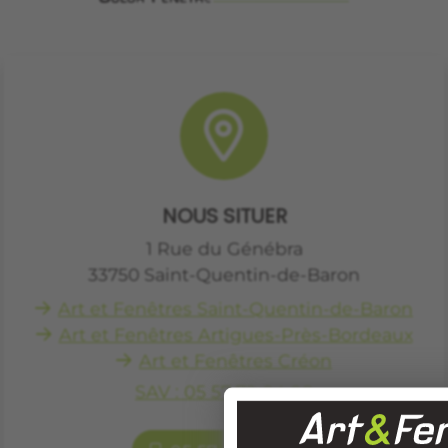
NOUS SITUER
1 Rue du Génébra
33750
Saint-Quentin-de-Baron
Art et Fenêtres Saint-Quentin-de-Baron
Art et Fenêtres Artigues-Près-Bordeaux
Art et Fenêtres Créon
SAV : 05 57 79 04 98