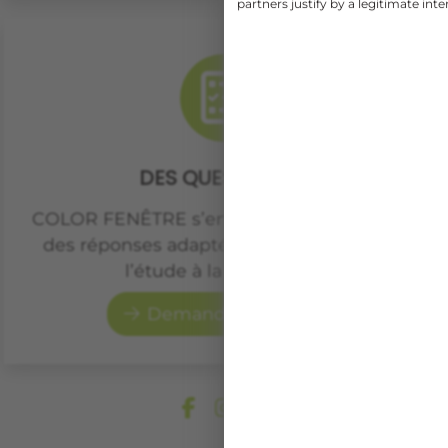
partners justify by a legitimate inte
DES QUESTIONS ?
COLOR FENÊTRE s’engage à vous apporter
des réponses adaptées à votre projet, de
l’étude à la réalisation.
Demander un devis