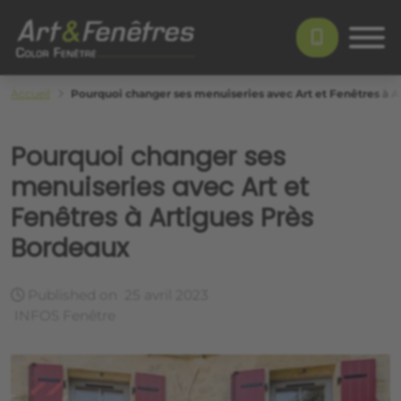
Skip to main content
Color Fenêtre
Accueil
Pourquoi changer ses menuiseries avec Art et Fenêtres à 
Pourquoi changer ses
menuiseries avec Art et
Fenêtres à Artigues Près
Bordeaux
Published on
25 avril 2023
INFOS Fenêtre