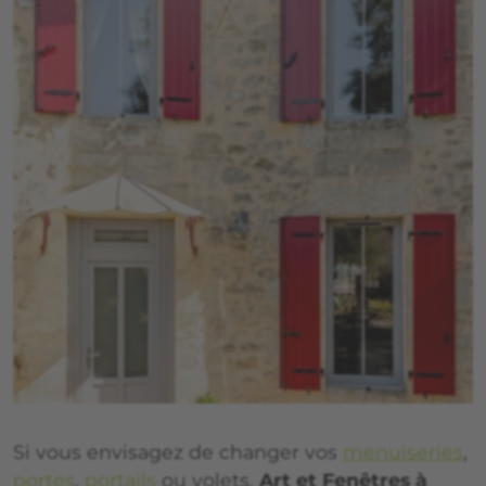
Si vous envisagez de changer vos
menuiseries
,
portes
,
portails
ou volets,
Art et Fenêtres à