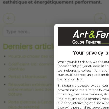
esthétique et énergétiquement performant.
Searc
Derniers articles
Your privacy is 
Pourquoi choisir des volets battants précadres ?
When you visit this site, we and o
Coefficient Ud : comment choisir une porte
independently or jointly deposit co
d’entrée
technologies to collect information
such as: IP address, unique identifi
Portail à Montussan
geolocation data.
Rénovation extérieure à Lormont : harmonisez
This data is processed by us and/or
votre maison avec des portes-fenêtres, volets et
advertising partners, for the follo
clôture
improving the user experience, sto
information about a terminal, mea
Porte d’entrée à Cenon : partez en vacances avec
audience, interacting with social ne
plus de sérénité
displaying personalized advertise