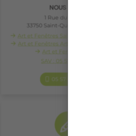
NOUS SITUER
1 Rue du Génébra
33750
Saint-Quentin-de-Baron
Art et Fenêtres Saint-Quentin-de-Baron
Art et Fenêtres Artigues-Près-Bordeaux
Art et Fenêtres Créon
SAV : 05 57 79 04 98
05 57 84 02 02