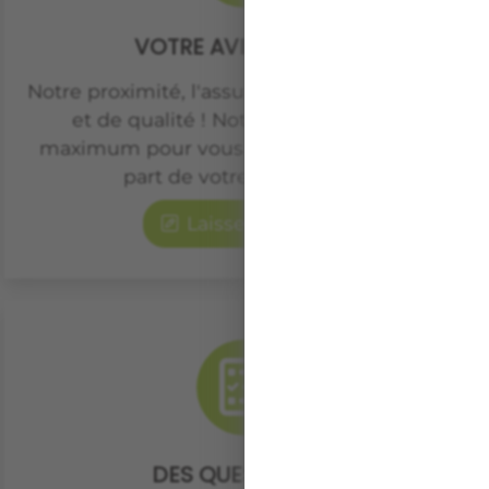
VOTRE AVIS COMPTE
Notre proximité, l'assurance de projets suivis
et de qualité ! Notre équipe fait son
maximum pour vous satisfaire, faites nous
part de votre expérience.
Laisser un avis
DES QUESTIONS ?