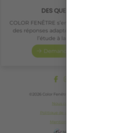
DES QUESTIONS ?
COLOR FENÊTRE s’engage à vous apporter
des réponses adaptées à votre projet, de
l’étude à la réalisation.
Demander un devis
©2026 Color Fenêtre All rights reserved
Nous contacter
Politique de confidentialité
Mentions légales