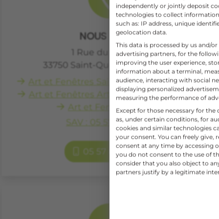
independently or jointly deposit co
technologies to collect information
such as: IP address, unique identifi
geolocation data.
NOUS SITUER
This data is processed by us and/or
1 Rue du Génébra
advertising partners, for the follo
improving the user experience, sto
33750
Saint-Quentin-de-Baron
information about a terminal, mea
audience, interacting with social ne
Art et Fenêtres Saint-Quentin-de-Baron
displaying personalized advertise
Art et Fenêtres Artigues-Près-Bordeaux
measuring the performance of adv
Art et Fenêtres Créon
Except for those necessary for the o
as, under certain conditions, for 
SAV : 05 57 79 04 98
cookies and similar technologies c
your consent. You can freely give, 
consent at any time by accessing ou
05 57 84 02 02
you do not consent to the use of th
consider that you also object to a
partners justify by a legitimate inte