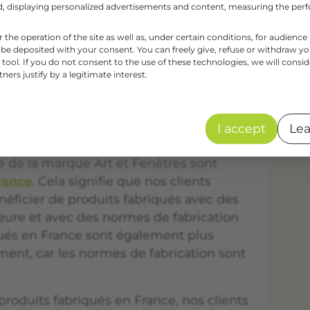
aud, displaying personalized advertisements and content, measuring the pe
rt et Fenêtres sont conçues pour réduire
 de serre.
Cela permet à nos clients de
r the operation of the site as well as, under certain conditions, for audie
écologique en optant pour les menuiseries
 be deposited with your consent. You can freely give, refuse or withdraw y
tool. If you do not consent to the use of these technologies, we will consid
ue Art et Fenêtres.
ers justify by a legitimate interest.
ançaises
I accept
Lea
ctéristiques mentionnées précédemment,
re de la marque Art et Fenêtres sont
rance
. Cela signifie que nos clients
néficier de produits fabriqués avec des
eure et avec des normes de fabrication
qués en France sont également plus
ent, car les normes de fabrication sont
produits fabriqués en France, nos clients