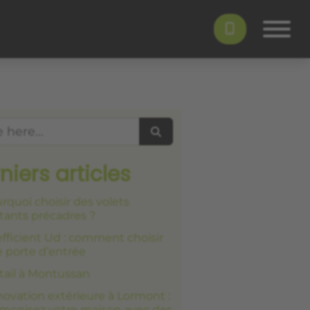
Search
niers articles
rquoi choisir des volets
tants précadres ?
fficient Ud : comment choisir
 porte d’entrée
tail à Montussan
ovation extérieure à Lormont :
monisez votre maison avec des