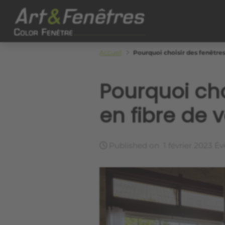
Skip to main content
Color Fenêtre
Accueil
Pourquoi choisir des fenêtres
Pourquoi cho
en fibre de v
Published on
1 février 2023
Év