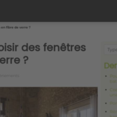
 en fibre de verre ?
isir des fenêtres
erre ?
Der
ènements
Pou
bat
Coe
une
Por
Rén
har