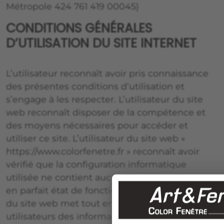
Métropole 424 761 419 00045)
CONDITIONS GÉNÉRALES
D’UTILISATION DU SITE INTERNET
L’utilisateur reconnaît avoir pris connaissance
des présentes conditions d’utilisation et
s’engage à les respecter. L’utilisateur du site
web reconnaît disposer de la compétence et
des moyens nécessaires pour accéder et
utiliser ce site. L’utilisateur du site web «
https://www.colorfenetre.fr » reconnaît avoir
vérifié que la configuration informatique
utilisée ne contient aucun virus et qu’elle est
en parfait état de fonctionnement. L’exploitant
du site web met tout en oeuvre pour offrir aux
utilisateurs des informations et/ou outils