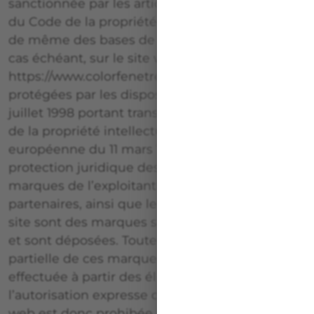
sanctionnée par les articles L.335-2 et suivants
du Code de la propriété intellectuelle. Il est en
de même des bases de données figurant, le
cas échéant, sur le site web «
https://www.colorfenetre.fr », qui sont
protégées par les dispositions de la loi du 1er
juillet 1998 portant transposition dans le Code
de la propriété intellectuelle de la directive
européenne du 11 mars 1996 relative à la
protection juridique des bases de données. Les
marques de l’exploitant du site web et de ses
partenaires, ainsi que les logos figurant sur le
site sont des marques semi-figuratives ou non
et sont déposées. Toute reproduction totale ou
partielle de ces marques ou de ces logos
effectuée à partir des éléments du site sans
l’autorisation expresse de l’exploitant du site
web est donc prohibée, au sens de l’article