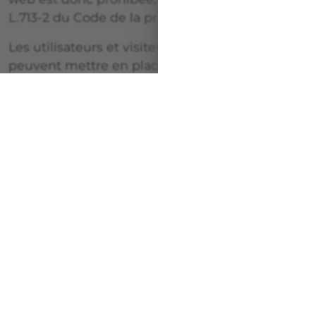
L.713-2 du Code de la propriété intellectuelle.
Les utilisateurs et visiteurs du site web ne
peuvent mettre en place un hyperlien en
direction de ce site sans l’autorisation expresse
et préalable de l’exploitant du site web.
L’exploitant du site web ne saurait être
responsable de l’accès par les utilisateurs via
les liens hypertextes mis en place dans le
cadre du site web en direction d’autres
ressources présentes sur le réseau internet.