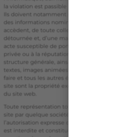
la violation est passible de sanctions pénales.
Ils doivent notamment s’abstenir, s’agissant
des informations nominatives auxquelles ils
accèdent, de toute collecte, de toute utilisation
détournée et, d’une manière générale, de tout
acte susceptible de porter atteinte à la vie
privée ou à la réputation des personnes. La
structure générale, ainsi que les logiciels,
textes, images animées ou non, sons, savoir-
faire et tous les autres éléments composant le
site sont la propriété exclusive de l’exploitant
du site web.
Toute représentation totale ou partielle de ce
site par quelque société que ce soit, sans
l’autorisation expresse de l’exploitant du site,
est interdite et constituerait une contrefaçon