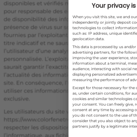
disponibles et vérifiés mais ne saurait être tenu
Your privacy is 
pour responsable des erreurs, d’une absence
When you visit this site, we and o
de disponibilité des informations et/ou de la
independently or jointly deposit co
présence de virus sur son site. Les informations
technologies to collect information
such as: IP address, unique identifi
fournies par l’exploitant du site web le sont à
geolocation data.
titre indicatif et ne sauraient dispenser
This data is processed by us and/or
l’utilisateur d’une analyse complémentaire et
advertising partners, for the follo
improving the user experience, sto
personnalisée. L’exploitant du site web ne
information about a terminal, mea
saurait garantir l’exactitude, la complétude,
audience, interacting with social ne
l’actualité des informations diffusées sur son
displaying personalized advertise
measuring the performance of adv
site. En conséquence, l’utilisateur reconnaît
Except for those necessary for the o
utiliser ces informations sous sa responsabilité
as, under certain conditions, for 
exclusive.
cookies and similar technologies c
your consent. You can freely give, 
consent at any time by accessing ou
Les utilisateurs du site web «
you do not consent to the use of th
https://www.colorfenetre.fr » sont tenus de
consider that you also object to a
partners justify by a legitimate inte
respecter les dispositions de la loi relative à
l’informatique, aux fichiers et aux libertés, dont