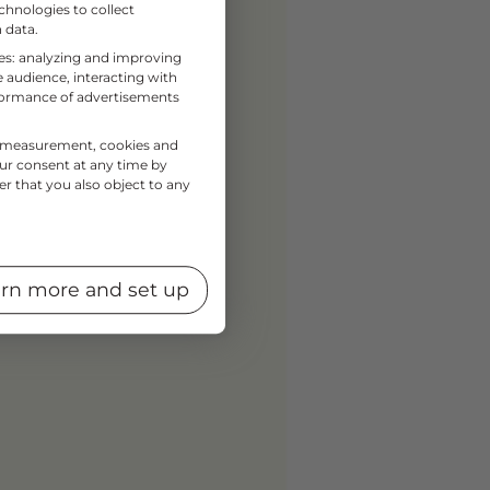
chnologies to collect
 data.
ses: analyzing and improving
 audience, interacting with
rformance of advertisements
nce measurement, cookies and
our consent at any time by
er that you also object to any
rn more and set up