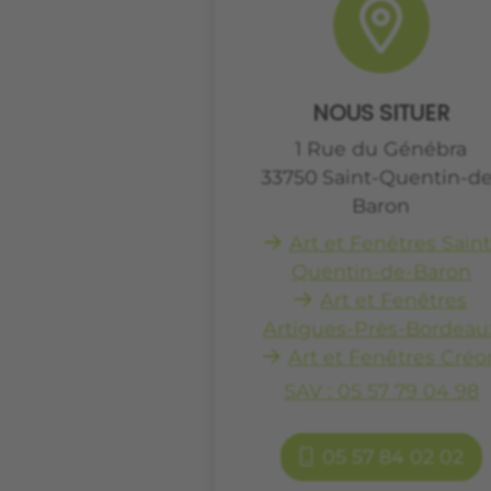
NOUS SITUER
1 Rue du Génébra
33750
Saint-Quentin-de
Baron
Art et Fenêtres Saint
Quentin-de-Baron
Art et Fenêtres
Artigues-Près-Bordeau
Art et Fenêtres Créo
SAV : 05 57 79 04 98
05 57 84 02 02