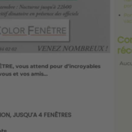
por
Por
vac
Co
réc
Aucu
TRE, vous attend pour d’incroyables
vous et vos amis…
ON, JUSQU’A 4 FENÊTRES
ots…