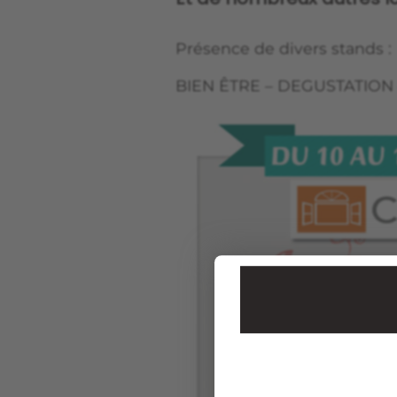
Présence de divers stands :
BIEN ÊTRE – DEGUSTATION