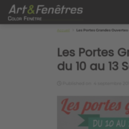
Skip to main content
Color Fenêtre
Accueil
Les Portes Grandes Ouvertes 
Les Portes 
du 10 au 13
Published on
4 septembre 20