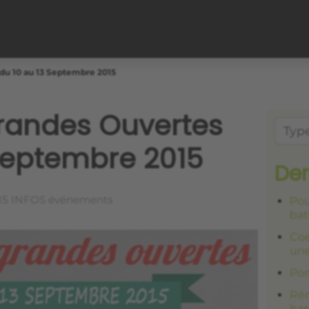
du 10 au 13 Septembre 2015
Grandes Ouvertes
 Septembre 2015
Der
15
INFOS événements
Pou
bat
Coe
une
Por
Rén
har