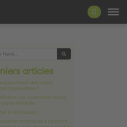
Search
niers articles
rquoi choisir des volets
tants précadres ?
fficient Ud : comment choisir
 porte d’entrée
tail à Montussan
ovation extérieure à Lormont :
monisez votre maison avec des