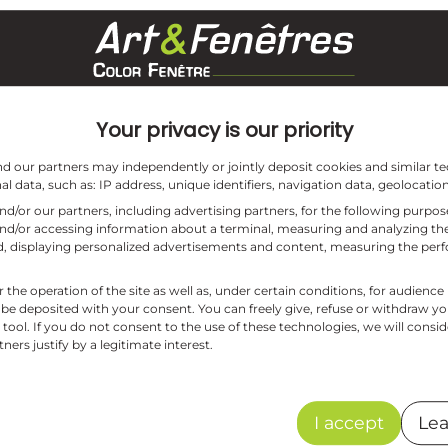
Volets – Porte blindé – domotique –
Your privacy is our priority
and our partners may independently or jointly deposit cookies and similar te
l data, such as: IP address, unique identifiers, navigation data, geolocation
and/or our partners, including advertising partners, for the following purpo
and/or accessing information about a terminal, measuring and analyzing the
aud, displaying personalized advertisements and content, measuring the pe
r the operation of the site as well as, under certain conditions, for audie
 be deposited with your consent. You can freely give, refuse or withdraw y
tool. If you do not consent to the use of these technologies, we will consid
ers justify by a legitimate interest.
I accept
Lea