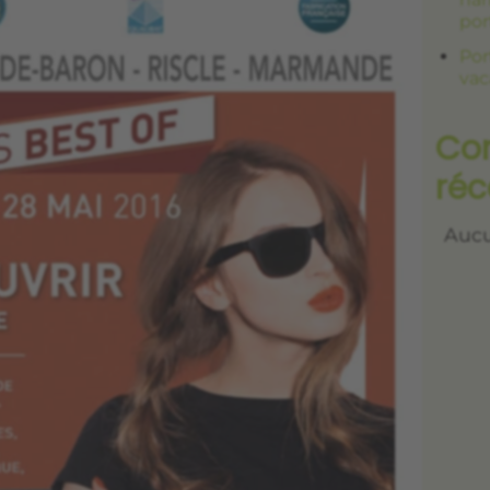
por
Por
vac
Co
réc
Aucu