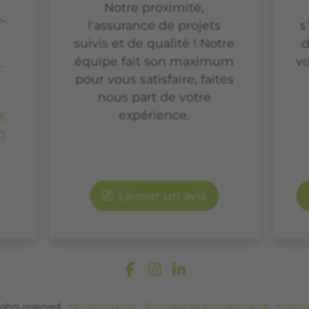
Notre proximité,
-
l'assurance de projets
s
suivis et de qualité ! Notre
d
-
équipe fait son maximum
vo
pour vous satisfaire, faites
nous part de votre
x
expérience.
n
Laisser un avis
ights reserved
Nous contacter
Politique de confidentialité
Mentio