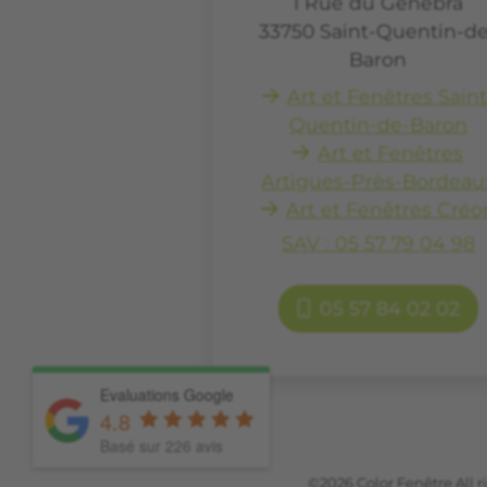
1 Rue du Génébra
33750
Saint-Quentin-de
Baron
Art et Fenêtres Saint
Quentin-de-Baron
Art et Fenêtres
Artigues-Près-Bordeau
Art et Fenêtres Créo
SAV : 05 57 79 04 98
05 57 84 02 02
Evaluations Google
4.8
Basé sur 226 avis
©2026 Color Fenêtre All r