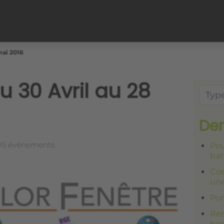
mai 2016
u 30 Avril au 28
Der
S événements
Pou
bat
Coe
une
Por
Rén
har