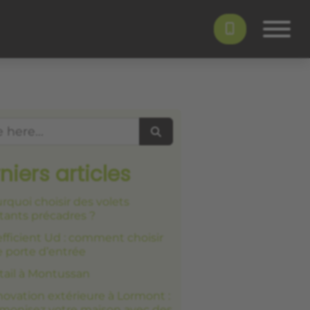
Search
niers articles
rquoi choisir des volets
tants précadres ?
fficient Ud : comment choisir
 porte d’entrée
tail à Montussan
ovation extérieure à Lormont :
monisez votre maison avec des