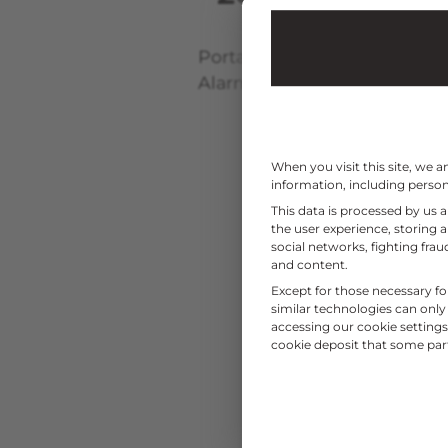
Portail – Porte de garage – 
Alarme
When you visit this site, we 
information, including persona
This data is processed by us 
the user experience, storing 
social networks, fighting fr
and content.
Except for those necessary fo
similar technologies can only
accessing our cookie settings 
cookie deposit that some partn