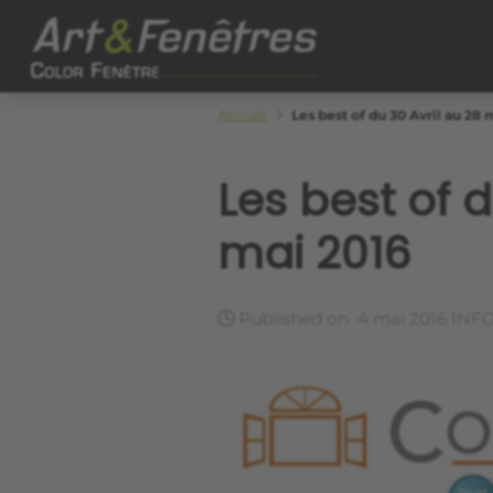
Skip to main content
Color Fenêtre
Accueil
Les best of du 30 Avril au 28 
Les best of d
mai 2016
Published on
4 mai 2016
INFO