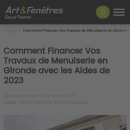
Skip to main content
Color Fenêtre
Accueil
Comment Financer Vos Travaux de Menuiserie en Gironde a
Comment Financer Vos
Travaux de Menuiserie en
Gironde avec les Aides de
2023
Published on
10 octobre 2023
Aides, INFOS Fenêtre, INFOS Fiscalité