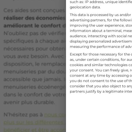
such as: IP address, unique identifi
geolocation data.
Ces aides sont conçues pour vous aider à
This data is processed by us and/or
réaliser des économies d’énergie tout en
advertising partners, for the follo
améliorant le confort de votre maison
.
improving the user experience, sto
information about a terminal, mea
N’oubliez pas de vérifier les critères d’éligibilité
audience, interacting with social ne
spécifiques à chaque aide et des démarches
displaying personalized advertise
measuring the performance of adv
nécessaires pour obtenir le financement dont
Except for those necessary for the o
vous avez besoin. Avec ces ressources à votre
as, under certain conditions, for 
disposition, le remplacement de vos
cookies and similar technologies c
your consent. You can freely give, 
menuiseries par du double vitrage est plus
consent at any time by accessing ou
accessible que jamais. Investir dans des
you do not consent to the use of th
consider that you also object to a
menuiseries écoénergétiques, c’est investir
partners justify by a legitimate inte
dans le confort de votre maison et dans un
avenir plus durable.
N’hésitez pas à
nous contacter pour en savoir
plus sur les différentes aides que vous pouvez
bénéficier et être accompagné dans votre