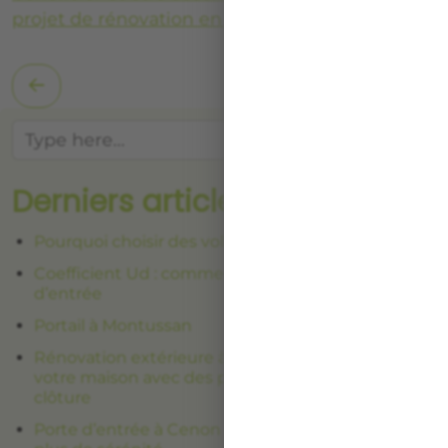
projet de rénovation en Gironde.
Searc
Derniers articles
Pourquoi choisir des volets battants précadres ?
Coefficient Ud : comment choisir une porte
d’entrée
Portail à Montussan
Rénovation extérieure à Lormont : harmonisez
votre maison avec des portes-fenêtres, volets et
clôture
Porte d’entrée à Cenon : partez en vacances avec