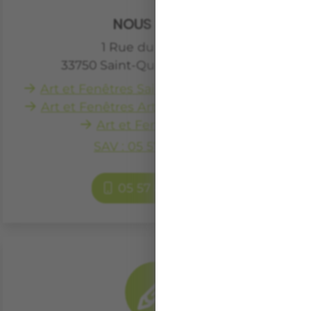
NOUS SITUER
1 Rue du Génébra
33750
Saint-Quentin-de-Baron
Art et Fenêtres Saint-Quentin-de-Baron
Art et Fenêtres Artigues-Près-Bordeaux
Art et Fenêtres Créon
SAV : 05 57 79 04 98
05 57 84 02 02