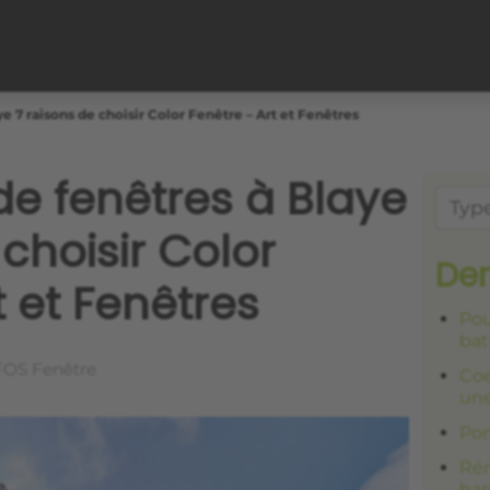
ye 7 raisons de choisir Color Fenêtre – Art et Fenêtres
 de fenêtres à Blaye
 choisir Color
Der
t et Fenêtres
Pou
bat
FOS Fenêtre
Coe
une
Por
Rén
har