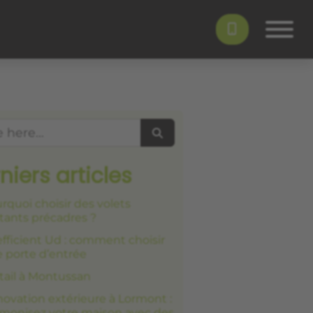
Search
niers articles
rquoi choisir des volets
tants précadres ?
fficient Ud : comment choisir
 porte d’entrée
tail à Montussan
ovation extérieure à Lormont :
monisez votre maison avec des