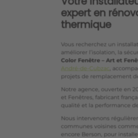
Votre installate
expert en rénov
thermique
Vous recherchez un installat
améliorer l’isolation, la sécu
Color Fenêtre – Art et Fenê
André-de-Cubzac
, accompag
projets de remplacement de
Notre agence, ouverte en 202
et Fenêtres, fabricant franç
qualité et la performance de
Nous intervenons régulièrem
communes voisines comme C
encore Berson, pour install