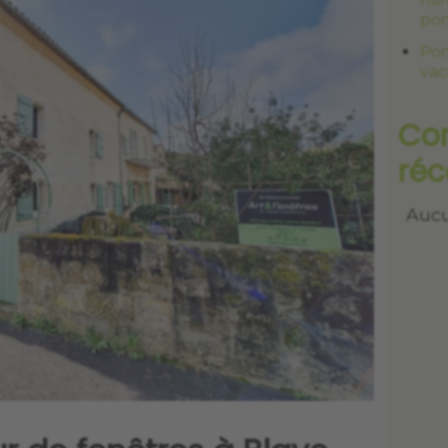
por
Por
vac
Co
réc
Aucu