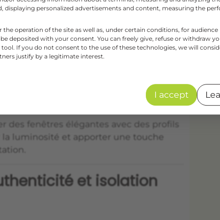
aud, displaying personalized advertisements and content, measuring the pe
appréciées pour leur isolation thermique
 Elles conviennent parfaitement aux projets
r the operation of the site as well as, under certain conditions, for audie
 be deposited with your consent. You can freely give, refuse or withdraw y
tool. If you do not consent to the use of these technologies, we will consid
ers justify by a legitimate interest.
ium : design moderne et
male
I accept
Lea
 des fenêtres élégantes avec des profils
r la luminosité et apporter une touche
ation.
uthenticité et isolation