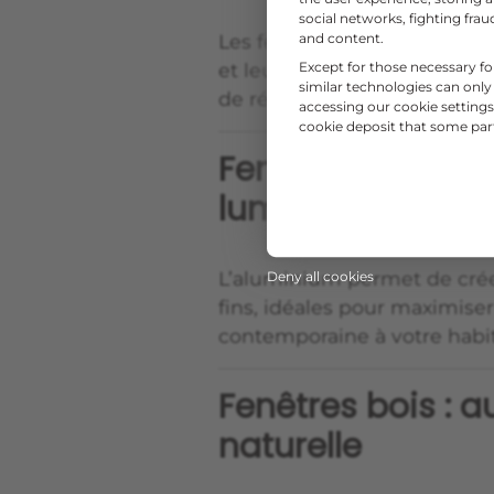
social networks, fighting fr
Les fenêtres PVC sont très 
and content.
et leur facilité d’entretien.
Except for those necessary fo
similar technologies can only
de rénovation.
accessing our cookie settings 
cookie deposit that some partn
Fenêtres alumin
luminosité maxi
L’aluminium permet de créer
Deny all cookies
fins, idéales pour maximise
contemporaine à votre habit
Fenêtres bois : a
naturelle