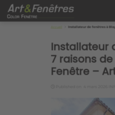
Skip to main content
Color Fenêtre
Accueil
Installateur de fenêtres à Bla
Installateur
7 raisons de
Fenêtre – Ar
Published on
4 mars 2026
IN