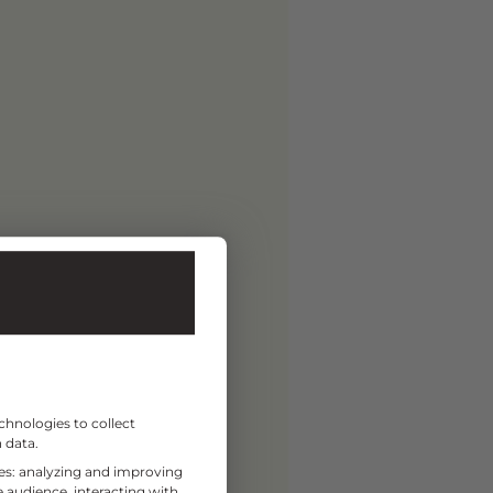
chnologies to collect
 data.
ses: analyzing and improving
 audience, interacting with