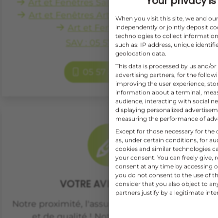
Your privacy is 
Art et Fenêtres Saint-Quentin-de-Baron
Art et Fenêtres Artigues-Près-Bordeaux
When you visit this site, we and o
Art et Fenêtres Créon
independently or jointly deposit co
technologies to collect information
SAV : 05 57 79 04 98
such as: IP address, unique identifi
geolocation data.
This data is processed by us and/or
05 57 84 02 02
advertising partners, for the follo
improving the user experience, sto
information about a terminal, mea
audience, interacting with social ne
displaying personalized advertise
measuring the performance of adv
Except for those necessary for the o
as, under certain conditions, for 
cookies and similar technologies c
your consent. You can freely give, 
consent at any time by accessing ou
you do not consent to the use of th
VOTRE AVIS COMPTE
consider that you also object to a
partners justify by a legitimate inte
Notre proximité, l'assurance de projets suivis
et de qualité ! Notre équipe fait son