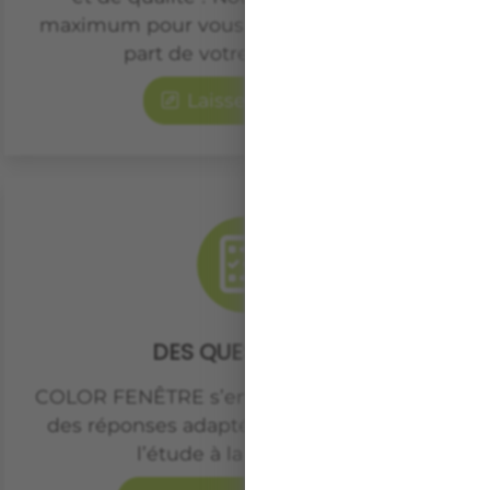
maximum pour vous satisfaire, faites nous
part de votre expérience.
Laisser un avis
DES QUESTIONS ?
COLOR FENÊTRE s’engage à vous apporter
des réponses adaptées à votre projet, de
l’étude à la réalisation.