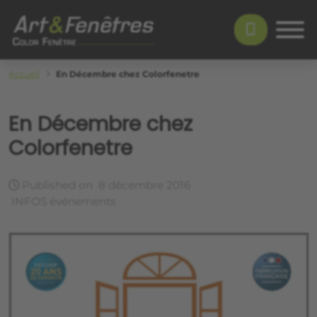
Skip to main content
Color Fenêtre
Accueil
En Décembre chez Colorfenetre
En Décembre chez
Colorfenetre
Published on
8 décembre 2016
INFOS événements