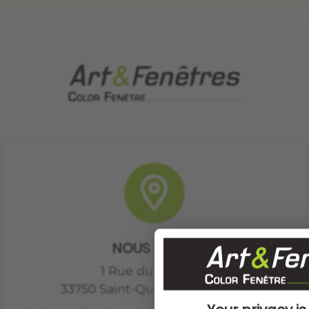
NOUS SITUER
1 Rue du Génébra
33750
Saint-Quentin-de-Baron