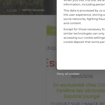
When you visit this site, we 
information, including persona
Accueil
INFOS Véranda
This data is processed by us 
the user experience, storing 
social networks, fighting fr
and content.
Except for those necessary fo
INFOS ÉVÉNEMENTS
similar technologies can only
accessing our cookie settings 
cookie deposit that some partn
Deny all cookies
30/05/2016
En exclusivité chez Co
Fenêtre les véranda
Espace Lounge
CLIQUEZ SUR L’IMAGE P