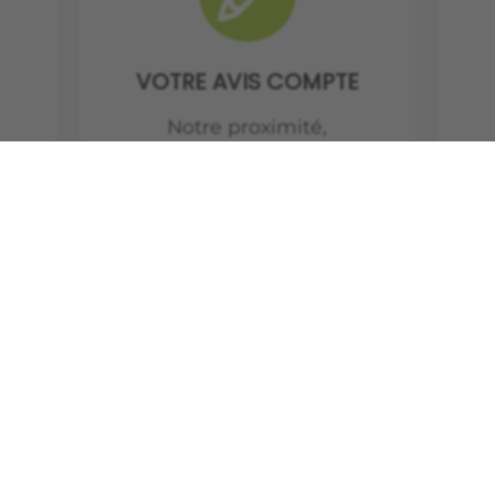
VOTRE AVIS COMPTE
Notre proximité,
-
l'assurance de projets
s
suivis et de qualité ! Notre
d
-
équipe fait son maximum
vo
pour vous satisfaire, faites
nous part de votre
x
expérience.
n
Laisser un avis