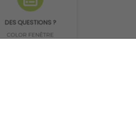
DES QUESTIONS ?
COLOR FENÊTRE
’engage à vous apporter
es réponses adaptées à
tre projet, de l’étude à la
réalisation.
Demander un devis