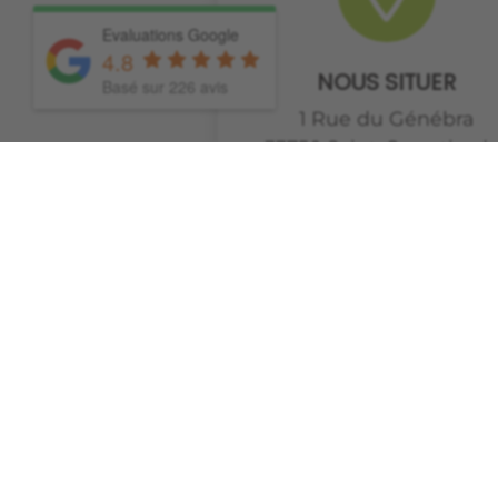
Evaluations Google
4.8
NOUS SITUER
Basé sur 226 avis
1 Rue du Génébra
33750
Saint-Quentin-de
Baron
Art et Fenêtres Saint
Quentin-de-Baron
Art et Fenêtres
Artigues-Près-Bordeau
Art et Fenêtres Créo
SAV : 05 57 79 04 98
05 57 84 02 02