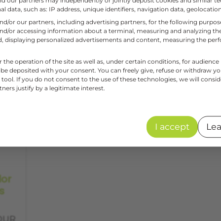
and our partners may independently or jointly deposit cookies and similar te
l data, such as: IP address, unique identifiers, navigation data, geolocation
and/or our partners, including advertising partners, for the following purpo
and/or accessing information about a terminal, measuring and analyzing the
aud, displaying personalized advertisements and content, measuring the pe
r the operation of the site as well as, under certain conditions, for audie
 be deposited with your consent. You can freely give, refuse or withdraw y
tool. If you do not consent to the use of these technologies, we will consid
ers justify by a legitimate interest.
I accept
Lea
lor
s
OUR